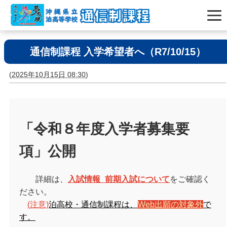
通信制課程 入学希望者へ（R7/10/15）
(
2025年10月15日 08:30
)
「令和８年度入学者募集要
項」公開
詳細は、
入試情報_前期入試について
をご確認く
ださい。
(
注意)
泊高校・通信制課程は、
Web出願の対象外
で
す。